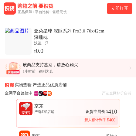
商品介绍
立即打开
亚朵星球 深睡系列 Pro3.0 70x42cm 深睡枕是一款亚朵星球产品
属于床上用品类目。本页面提供该商品的正品渠道购买信息。
功能与使用特性
亚朵星球 深睡系列 Pro3.0 70x42cm
在功能配置方面，品类为记忆枕，枕高范围为8-12cm，枕头功能
深睡枕
为护颈、助眠。
浅蓝, 1只
渠道信息
0.0
¥
本页面汇总天猫、京东、拼多多、得物等多平台的购买链接与价
42分钟前
鉴别为真
格信息，帮助用户快速找到可信赖的购买渠道。
该商品支持鉴别，请放心购买
46分钟前
鉴别为真
价格对比与购买参考
1小时前
鉴别为真
1小时前
鉴别为真
当前商品在京东渠道有最低价，售价为410.00元。。本页面提供
3小时前
鉴别为真
实物查验 严选正品优质店铺
价格对比与购买决策参考，帮助用户选择最优购买渠道。
5小时前
鉴别为真
5小时前
鉴别为真
全网平台监控中
严选全网好价店铺
5小时前
鉴别为真
5小时前
鉴别为真
京东
5小时前
鉴别为真
410
识货专属价
严选1家店铺
¥
6小时前
鉴别为真
8小时前
鉴别为真
新人预计到手
¥
400
9小时前
鉴别为真
10小时前
鉴别为真
12小时前
新途运动户外专营店
鉴别为真
淘宝