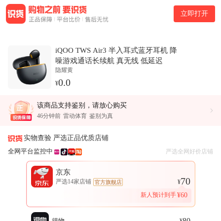
商品介绍
立即打开
iQOO TWS Air3 半入耳式蓝牙耳机 降噪游戏通话长续航 真无线
低延迟是一款iQOO / iQOO TWS Air3系列产品属于影音娱乐类
目。本页面提供该商品的正品渠道购买信息。
iQOO TWS Air3 半入耳式蓝牙耳机 降
功能与使用特性
噪游戏通话长续航 真无线 低延迟
在功能配置方面，充电仓尺寸为56.8*48.3*24.4mm，产品重量为
隐耀黄
7.2克，是否支持IoT智能生态为是，插头类型为Type-C，适用设
0.0
¥
备为台式电脑、笔记本电脑、平板、安卓手机、苹果手机，功能
为防水防汗、通话功能、日常听歌、电竞游戏、睡眠使用，蓝牙
7分钟前
鉴别为真
该商品支持鉴别，请放心购买
46分钟前
Matsuzakiya海外旗舰店
鉴别为真
版本为蓝牙6.0，连接类型为双模，续航时间为36（含）-48小时
46分钟前
雷动体育
鉴别为真
（不含），发声单元为高分子振膜，金标认证【耳机】为无金标
1小时前
优胜体育用品商城
鉴别为真
认证，降噪类型为通话降噪，佩戴方式为半入耳式，防尘等级/
1小时前
五月体育
鉴别为真
实物查验 严选正品优质店铺
防尘性能为IPX54，防水等级为IP54，耳机类别为真无线耳机、
1小时前
蒙伯运动Outlets
鉴别为真
1小时前
晋级户外运动专营店
鉴别为真
蓝牙耳机、游戏耳机、运动耳机，上市时间为2025-05-20。
全网平台监控中
严选全网好价店铺
1小时前
小蜜蜂美妆集合店
鉴别为真
渠道信息
1小时前
奥龙世博运动专营店
鉴别为真
京东
1小时前
奕翔韩代 原翔哥出品
鉴别为真
本页面汇总天猫、京东、拼多多、得物等多平台的购买链接与价
70
严选14家店铺
¥
官方旗舰店
1小时前
shengde体育
鉴别为真
格信息，帮助用户快速找到可信赖的购买渠道。
1小时前
OK体育Sneaker
鉴别为真
新人预计到手
¥
60
价格对比与购买参考
1小时前
adidas万源专卖店
鉴别为真
1小时前
幕幽香
鉴别为真
当前商品在京东渠道有最低价，售价为70.00元。其他渠道：得
1小时前
心娱体育Sneaker
鉴别为真
80
得物