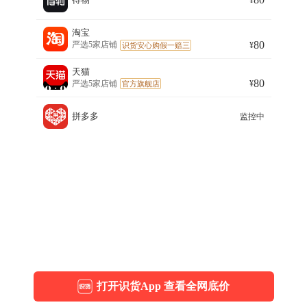
¥
物渠道售价80.00元，淘宝渠道售价80.00元，天猫渠道售价80.00
元。本页面提供价格对比与购买决策参考，帮助用户选择最优购
买渠道。
淘宝
80
严选5家店铺
¥
识货安心购假一赔三
天猫
80
严选5家店铺
¥
官方旗舰店
拼多多
监控中
打开识货App 查看全网底价