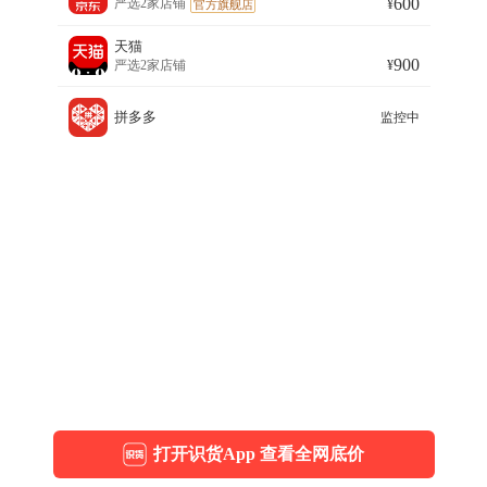
600
严选2家店铺
¥
官方旗舰店
格信息，帮助用户快速找到可信赖的购买渠道。
价格对比与购买参考
天猫
900
严选2家店铺
¥
当前商品在淘宝渠道有最低价，售价为400.00元。其他渠道：得
物渠道售价500.00元，京东渠道售价600.00元，天猫渠道售价
900.00元。本页面提供价格对比与购买决策参考，帮助用户选择
拼多多
监控中
最优购买渠道。
打开识货App 查看全网底价