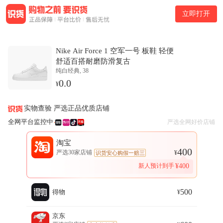
商品介绍
立即打开
Nike Air Force 1 空军一号 板鞋 轻便舒适百搭耐磨防滑复古是一
款Nike/耐克 / Air Force产品属于鞋类类目。本页面提供该商品的
正品渠道购买信息。
Nike Air Force 1 空军一号 板鞋 轻便
功能与使用特性
舒适百搭耐磨防滑复古
在功能配置方面，货号为CW2288-111、DD8959-100、315115-
纯白经典, 38
112、315122-111、314198-117、DJ1640-101、DH8061-100，品
0.0
¥
牌为Nike/耐克，鞋面材质为皮革、合成革，鞋底材料为橡胶、
复合底，闭合方式为系带、搭扣、魔术贴、拉链、抽绳、一脚
实物查验 严选正品优质店铺
蹬，流行元素为轻运动，外显型适用场景为训练，发售日期为
2021-11-05，材质为合成革、皮革、人造革（PU）、牛皮革，明
全网平台监控中
严选全网好价店铺
星同款为周杰伦同款、王心凌同款、Lisa同款、莫兰特同款、勒
布朗·詹姆斯同款、贾斯汀·比伯同款、保罗·乔治同款，鞋类-内
淘宝
400
里材质为织物，鞋头属性为圆头，鞋底款式为平跟，发售季节为
严选30家店铺
¥
识货安心购假一赔三
冬季，功能性为防滑、透气、减震、耐磨，货号为CW2288-
新人预计到手
¥
400
111,DD8959-100,315115-112,315122-111,314198-117,DJ1640-
101,DH8061-100，外显型送礼场景为年货节礼物，适用季节为
春季、夏季、秋季、冬季，鞋帮高度1为低帮。
500
得物
¥
渠道信息
京东
本页面汇总天猫、京东、拼多多、得物等多平台的购买链接与价